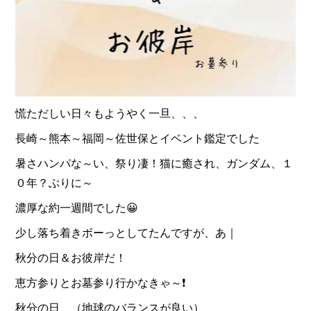
慌ただしい日々もようやく一旦、、、
長崎～熊本～福岡～佐世保とイベント鑑定でした
暑さハンパな～い、祭り凄！猫に癒され、ガンダム、１
０年？ぶりに～
濃厚な約一週間でした😀
少し落ち着きボーっとしてたんですが、あ｜
秋分の日＆お彼岸だ！
恵方参りとお墓参り行かなきゃ～❗
秋分の日 （地球のバランスが良い）