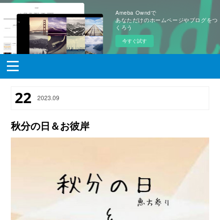
Ameba Owndで
あなただけのホームページやブログをつ
くろう
今すぐ試す
22
2023
.
09
秋分の日＆お彼岸