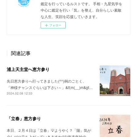
鑑定を行っているルストです。 手相・九星気学を
中心に鑑定を行い「気」を整え、自分らしい素敵
な人生、笑顔を応援していきます。
フォロー
関連記事
浦上天主堂へ恵方参り
先日恵方参りへ行ってきました(^^)例のごとく、
「神様チャンスぐらいは下さい～」&lt;m(__)m&gt…
2024.02.08 12:33
「立春」恵方参り
本日、２月４日は「立春」💡ようやく？「陽」気が
少しづつ立ち上がっていきますね(^^)年末年始の…