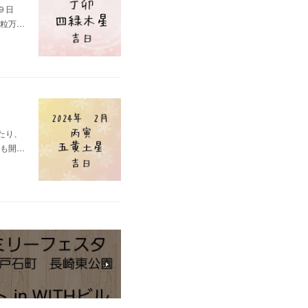
日９日
粒万…
たり、
も開…