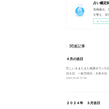
占い鑑定
長崎拠点、
を整え、自
フォロ
関連記事
４月の吉日
忙しい＆またまた体調ダウン
日６日 一粒万倍日・大安８日
2024.04.03 07:28
２０２４年 ３月吉日