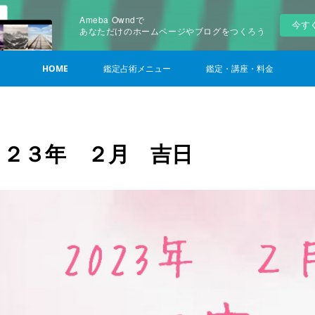
Ameba Owndで
今す
あなただけのホームページやブログをつくろう
HOME
鑑定占術メニュー
鑑定・講座・料金
０２３年 ２月 吉日