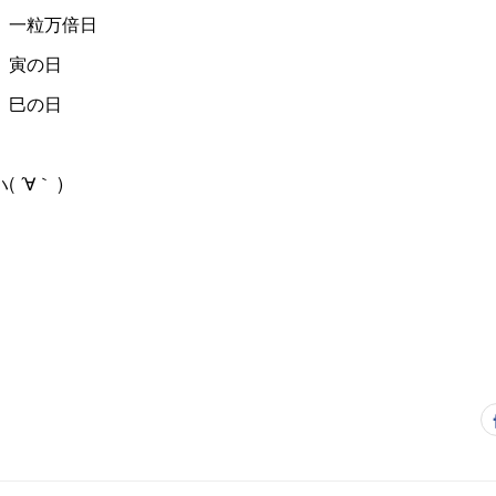
 一粒万倍日
 寅の日
 巳の日
 ´∀｀ )