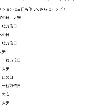
クションに吉日も使ってさらにアップ！
寅の日 大安
一粒万倍日
巳の日
一粒万倍日
大安
 一粒万倍日
 大安
 巳の日
 一粒万倍日
 大安
 大安