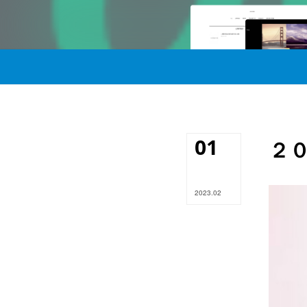
01
２
2023
.
02