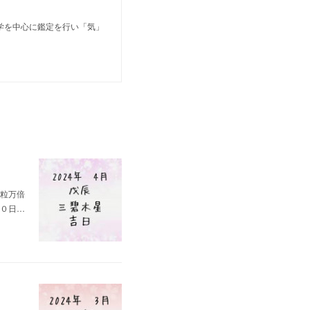
学を中心に鑑定を行い「気」
一粒万倍
０日…