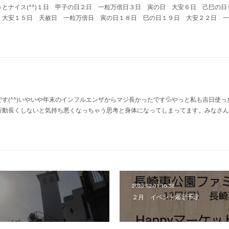
とナイス(^^)１日 甲子の日２日 一粒万倍日３日 寅の日 大安６日 己巳の
 大安１５日 天赦日 一粒万倍日 寅の日１８日 巳の日１９日 大安２２日 一
す(^^)いやいや年末のインフルエンザからマジ長かったです💦やっと私も吉日使っ
行動長くしないと気持ち悪くなっちゃう思考と身体になってしまってます。みなさん
2023.02.01 16:38
２月 イベント鑑定予定