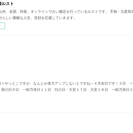
師ルスト
九州、全国、対面、オンラインで占い鑑定を行っているルストです。 手相・九星気
分らしい素敵な人生、笑顔を応援していきます。
ー
日々やっとこですが、なんとか体力アップしないとですね～４月吉日です！３日 
 寅の日９日 一粒万倍日１１日 巳の日・大安１７日 大安１８日 一粒万倍日２